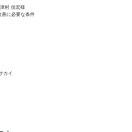
長津村 佳宏様
、改善に必要な条件
 サカイ