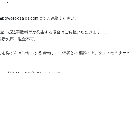
ー：
oweredsales.comにてご連絡ください。
額返金（振込手数料等が発生する場合はご負担いただきます）。
は無断欠席：返金不可。
にやむを得ずキャンセルする場合は、主催者との相談の上、次回のセミナー
った場合は、全額返金いたします。