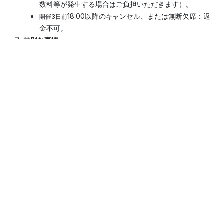
数料等が発生する場合はご負担いただきます）。
18:00以降のキャンセル、または無断欠席：返
開催3日前
金不可。
特別な事情
特別な事情により開催3日前の18:00以降にやむを得ずキ
ャンセルする場合は、主催者との相談の上、次回のセミ
ナーへの振り替え可能とする
主催者によるキャンセル
主催者側の都合によりセミナーが中止となった場合は、
全額返金いたします。
イベント情報
ロケーション
田町貸会議室